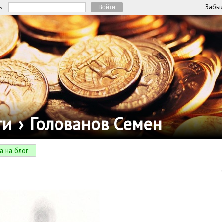
Забыл
ь:
ги
›
Голованов Семен
а на блог