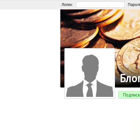
Логин:
Парол
Бло
Подписк